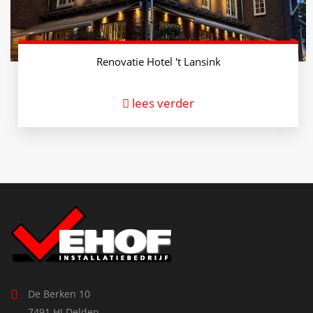
Renovatie Hotel 't Lansink
lees verder
De Berken 10
7491 HJ Delden